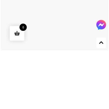
0
Designed by 森柒概念 SENCHIC CO., LTD.