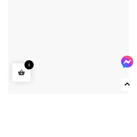
0
Designed by 森柒概念 SENCHIC CO., LTD.