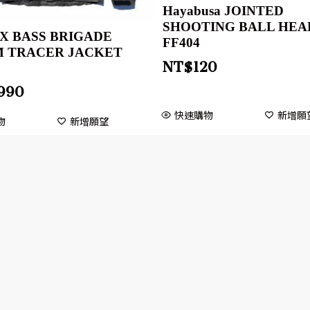
Hayabusa JOINTED
SHOOTING BALL HEA
e X BASS BRIGADE
FF404
 TRACER JACKET
NT$
120
2
,990
快速購物
新增願
物
新增願望