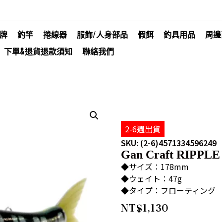
牌
釣竿
捲線器
服飾/人身部品
假餌
釣具用品
周邊
下單&退貨退款須知
聯絡我們
2-6週出貨
SKU: (2-6)4571334596249
Gan Craft RIPPLE
◆サイズ：178mm
◆ウェイト：47g
◆タイプ：フローティング
NT$
1,130