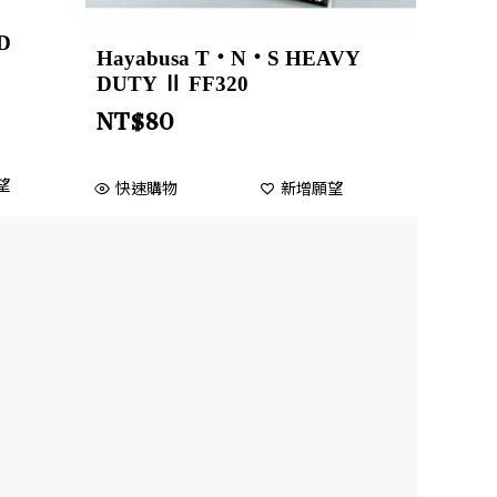
D
Hayabusa T・N・S HEAVY
DUTY Ⅱ FF320
NT$
80
望
快速購物
新增願望