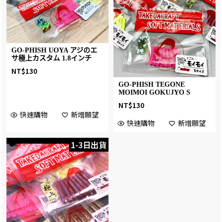
GO-PHISH UOYA アジのエ
サ極上カスタム 1.8インチ
NT$
130
GO-PHISH TEGONE
MOIMOI GOKUJYO S
NT$
130
快速購物
新增願望
快速購物
新增願望
1-3日出貨