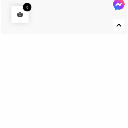
0
Designed by 森柒概念 SENCHIC CO., LTD.
Get In Touch
El Nino Lure