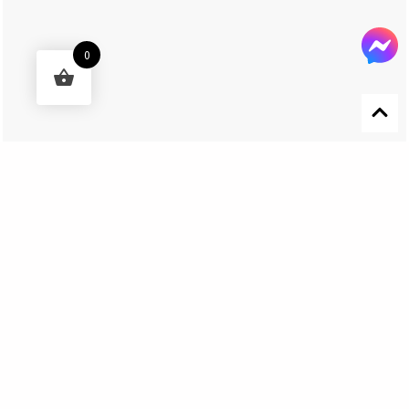
0
Designed by 森柒概念 SENCHIC CO., LTD.
Get In Touch