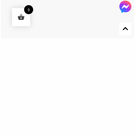
0
Designed by 森柒概念 SENCHIC CO., LTD.
Get In Touch
El Nino Lure