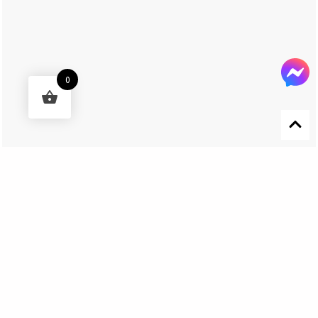
0
Designed by 森柒概念 SENCHIC CO., LTD.