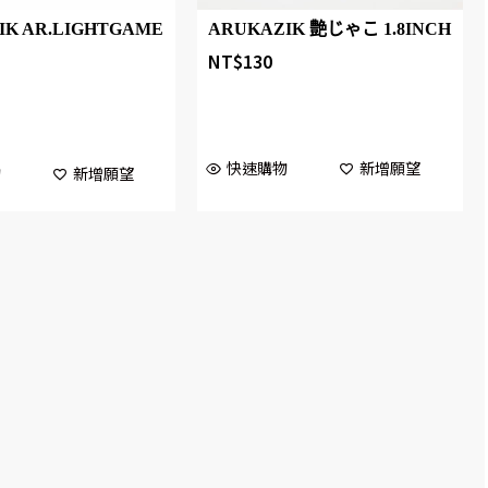
IK AR.LIGHTGAME
ARUKAZIK 艶じゃこ 1.8INCH
NT$
130
快速購物
新增願望
物
新增願望