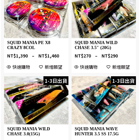
SQUID MANIA PE X8
SQUID MANIA WILD
CRAZY 8COL
CHASE 3.5″ (20G)
NT$
1,390
–
NT$
1,460
NT$
270
–
NT$
290
快速購物
新增願望
快速購物
新增願望
1-3日出貨
1-3日出貨
SQUID MANIA WILD
SQUID MANIA WAVE
CHASE 3.0(15G)
HUNTER 3.5 SS 17.5G