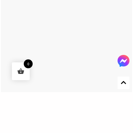
0
Designed by 森柒概念 SENCHIC CO., LTD.