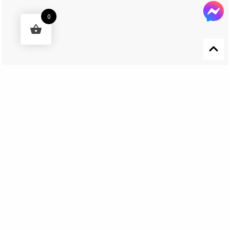
0
Designed by 森柒概念 SENCHIC CO., LTD.
Get In Touch
El Nino Lure