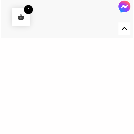
0
Designed by 森柒概念 SENCHIC CO., LTD.
Get In Touch
El Nino Lure