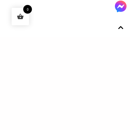
0
Designed by 森柒概念 SENCHIC CO., LTD.
Get In Touch
El Nino Lure