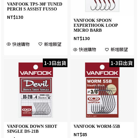
VANFOOK TPS-30F TUNED
PERCH S ASSIST FUSSO
NT$
130
VANFOOK SPOON
EXPERTHOOK LOOP
MICRO BARB
NT$
130
快速購物
新增願望
快速購物
新增願望
1-3日出貨
1-3日出貨
VANFOOK DOWN SHOT
VANFOOK WORM-55B
SINGLE DS-21B
NT$
85