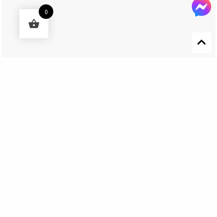
0
Designed by 森柒概念 SENCHIC CO., LTD.
Get In Touch
El Nino Lure