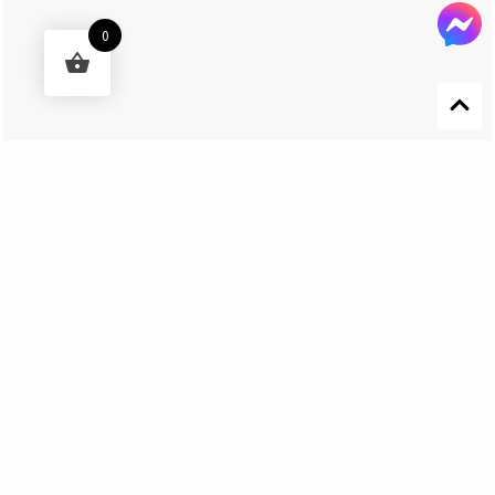
0
Designed by 森柒概念 SENCHIC CO., LTD.
Get In Touch
El Nino Lure