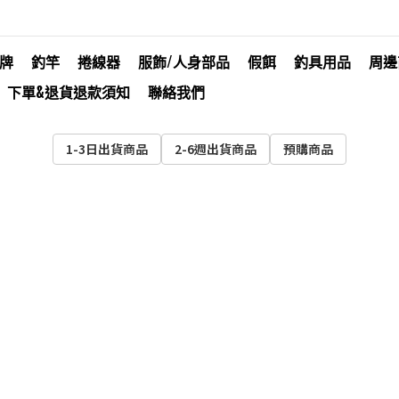
牌
釣竿
捲線器
服飾/人身部品
假餌
釣具用品
周邊
下單&退貨退款須知
聯絡我們
1-3日出貨商品
2-6週出貨商品
預購商品