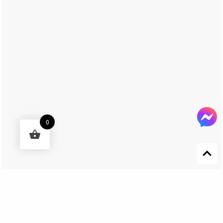
0
Designed by 森柒概念 SENCHIC CO., LTD.