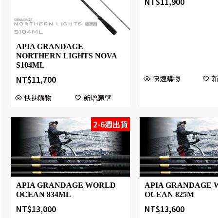
NT$
11,900
APIA GRANDAGE
NORTHERN LIGHTS NOVA
S104ML
NT$
11,700
快速購物
快速購物
新增願望
2-6週出貨
APIA GRANDAGE WORLD
APIA GRANDAGE 
OCEAN 834ML
OCEAN 825M
NT$
13,000
NT$
13,600