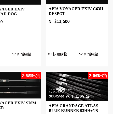
APIA VOYAGER EXIV C63H
YAGER EXIV
DESPOT
MAD DOG
NT$
11,500
00
快速購物
新增願望
物
新增願望
2-6週出貨
2-6週出貨
YAGER EXIV S76M
APIA GRANDAGE ATLAS
ER
BLUE RUNNER 93HH+/JS