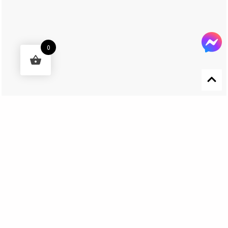
0
Designed by 森柒概念 SENCHIC CO., LTD.