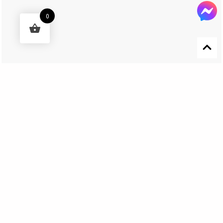
0
Designed by 森柒概念 SENCHIC CO., LTD.
Get In Touch
El Nino Lure