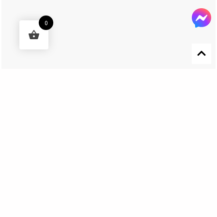
0
Designed by 森柒概念 SENCHIC CO., LTD.
Get In Touch