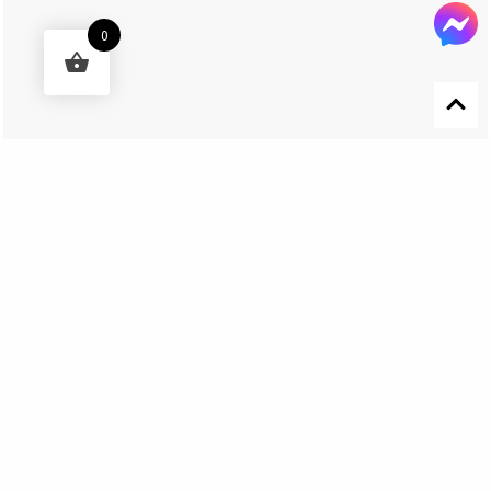
0
Designed by 森柒概念 SENCHIC CO., LTD.
Get In Touch
El Nino Lure