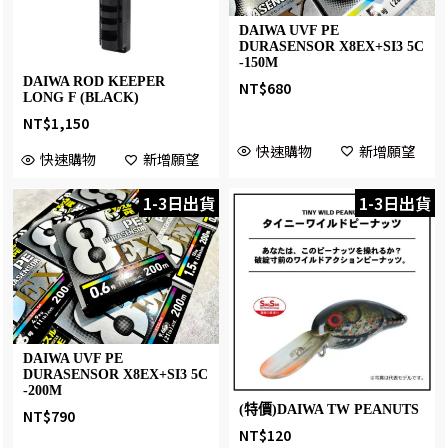
DAIWA UVF PE
DURASENSOR X8EX+SI3 5C
-150M
DAIWA ROD KEEPER
NT$
680
LONG F (BLACK)
NT$
1,150
快速購物
新增願望
快速購物
新增願望
1-3日出貨
1-3日出貨
DAIWA UVF PE
DURASENSOR X8EX+SI3 5C
-200M
(特價)DAIWA TW PEANUTS
NT$
790
NT$
120