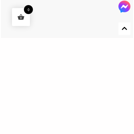
0
Designed by 森柒概念 SENCHIC CO., LTD.
Get In Touch
El Nino Lure