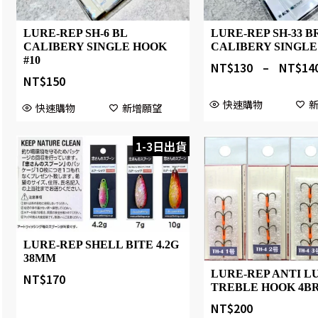
LURE-REP SH-6 BL
LURE-REP SH-33 B
CALIBERY SINGLE HOOK
CALIBERY SINGL
#10
NT$
130
–
NT$
14
NT$
150
快速購物
快速購物
新增願望
1-3日出貨
LURE-REP SHELL BITE 4.2G
38MM
LURE-REP ANTI L
NT$
170
TREBLE HOOK 4B
NT$
200