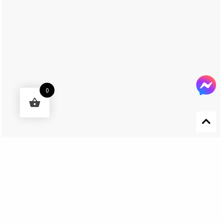
0
Designed by 森柒概念 SENCHIC CO., LTD.