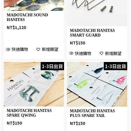
MADOTACHI SOUND
HANITAS
NT$
1,120
MADOTACHI HANITAS
SMART GUARD
NT$
150
快速購物
新增願望
快速購物
新增願望
1-3日出貨
1-3日出貨
MADOTACHI HANITAS
MADOTACHI HANITAS
SPARE QWING
PLUS SPARE TAIL
NT$
150
NT$
150