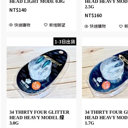
HEAD LIGHT MODE 0.8G
HEAD HEAVY MOD
2.5G
NT$
140
NT$
160
快速購物
新增願望
快速購物
1-3日出貨
34 THIRTY FOUR GLITTER
34 THIRTY FOUR 
HEAD HEAVY MODEL 绿
HEAD HEAVY MOD
3.0G
1.7G