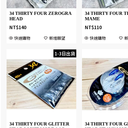
34 THIRTY FOUR ZEROGRA
34 THIRTY FOUR T
HEAD
MAME
NT$
140
NT$
110
快速購物
新增願望
快速購物
1-3日出貨
34 THIRTY FOUR GLITTER
34 THIRTY FOUR 