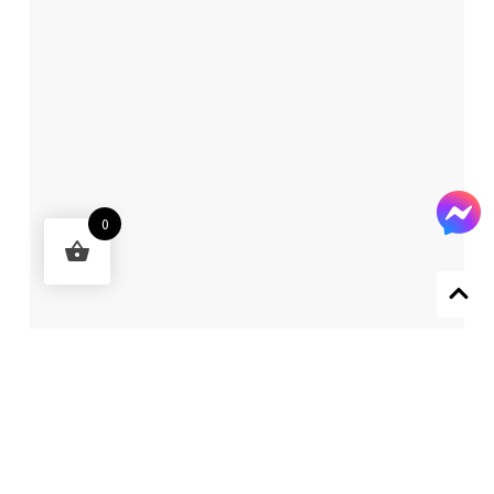
0
Designed by 森柒概念 SENCHIC CO., LTD.