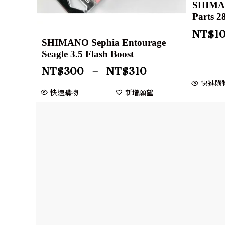
SHIMAN
Parts 2
NT$
1
SHIMANO Sephia Entourage
Seagle 3.5 Flash Boost
NT$
300
–
NT$
310
快速購
快速購物
新增願望