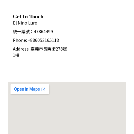
Get In Touch
El Nino Lure
統一編號：47864499
本店Line pay行動支付功能啟
Phone: +886052165118
用
Address: 嘉義市長榮街278號
2023-04-20
1樓
MEGABASS 2023福袋
2023-03-16