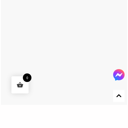
0
Designed by 森柒概念 SENCHIC CO., LTD.