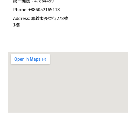
統一編號：47864499
Phone: +886052165118
MEGABASS 2023福袋
Address: 嘉義市長榮街278號
2023-03-16
1樓
*春節新年店面營業時間*
2023-01-21