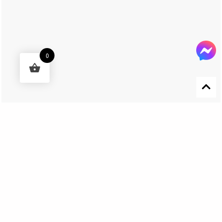
0
Designed by 森柒概念 SENCHIC CO., LTD.