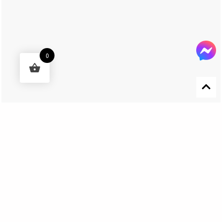
0
Designed by 森柒概念 SENCHIC CO., LTD.