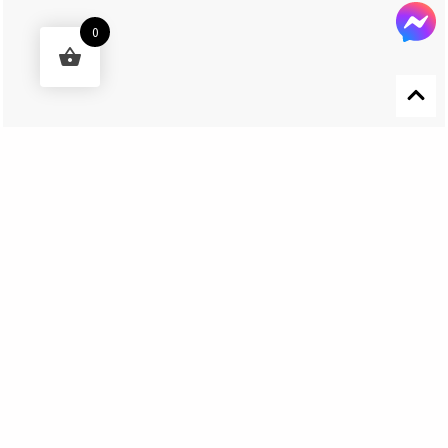
0
Designed by 森柒概念 SENCHIC CO., LTD.
Get In Touch
El Nino Lure