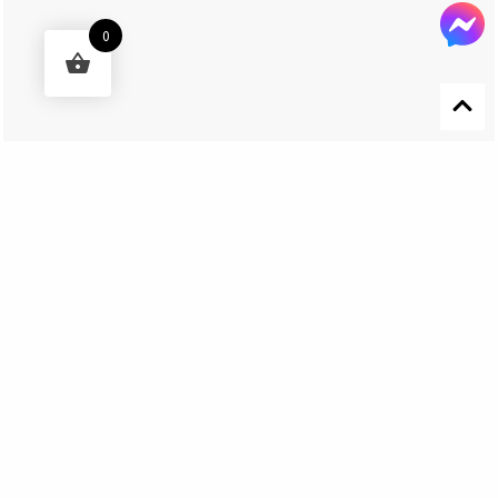
0
Designed by 森柒概念 SENCHIC CO., LTD.
Get In Touch
El Nino Lure