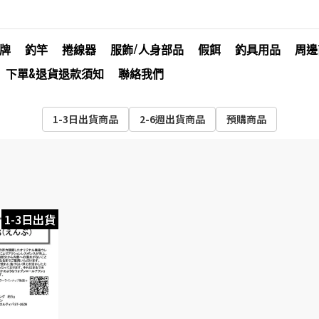
牌
釣竿
捲線器
服飾/人身部品
假餌
釣具用品
周邊
下單&退貨退款須知
聯絡我們
1-3日出貨商品
2-6週出貨商品
預購商品
1-3日出貨