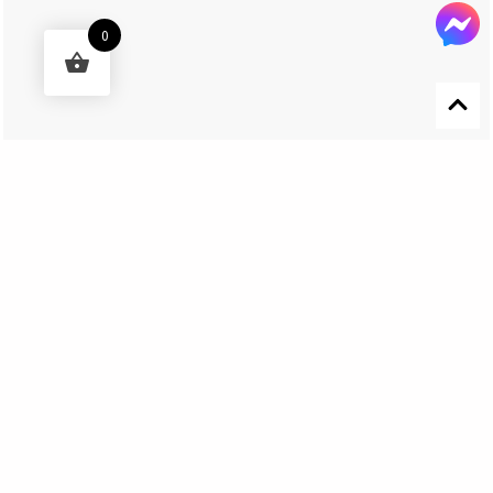
0
Designed by 森柒概念 SENCHIC CO., LTD.
Get In Touch
El Nino Lure