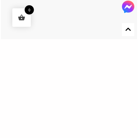
0
Designed by 森柒概念 SENCHIC CO., LTD.
Get In Touch
El Nino Lure