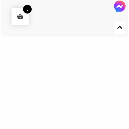
0
Designed by 森柒概念 SENCHIC CO., LTD.
Get In Touch
El Nino Lure