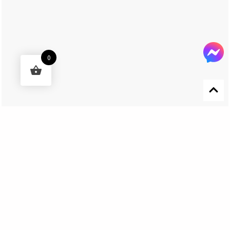
0
Designed by 森柒概念 SENCHIC CO., LTD.