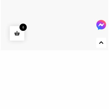
0
Designed by 森柒概念 SENCHIC CO., LTD.