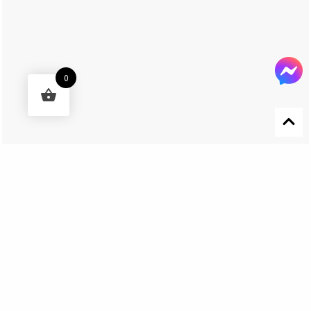
0
Designed by 森柒概念 SENCHIC CO., LTD.