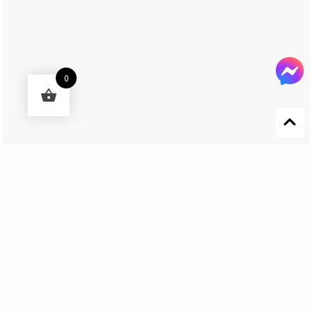
0
Designed by 森柒概念 SENCHIC CO., LTD.