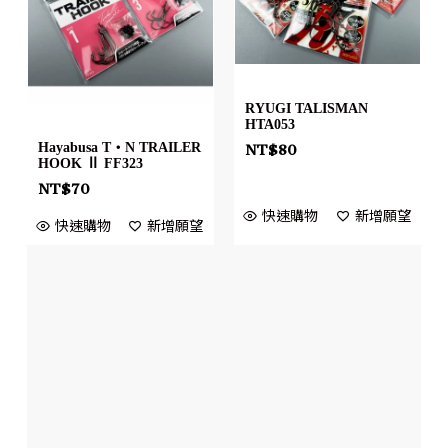
RYUGI TALISMAN
HTA053
Hayabusa T・N TRAILER
NT$
80
HOOK Ⅱ FF323
NT$
70
快速購物
新增願望
快速購物
新增願望