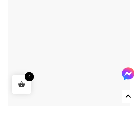
0
Designed by 森柒概念 SENCHIC CO., LTD.