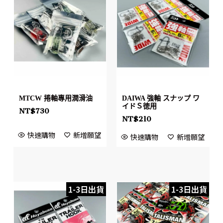
MTCW 捲軸專用潤滑油
DAIWA 強軸 スナップ ワ
イドＳ徳用
NT$
730
NT$
210
快速購物
新增願望
快速購物
新增願望
1-3日出貨
1-3日出貨