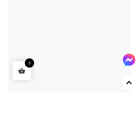
0
Designed by 森柒概念 SENCHIC CO., LTD.