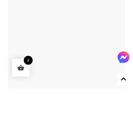
0
Designed by 森柒概念 SENCHIC CO., LTD.