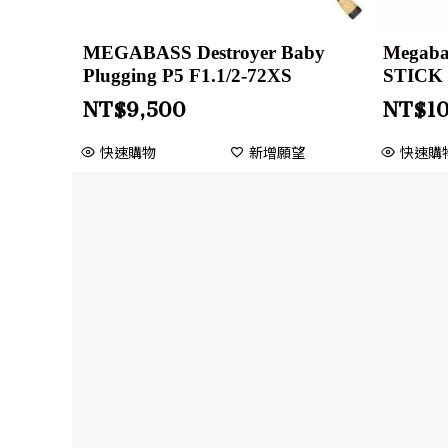
MEGABASS Destroyer Baby
Megab
Plugging P5 F1.1/2-72XS
STICK
NT$
9,500
NT$
10
快速購物
新增願望
快速購