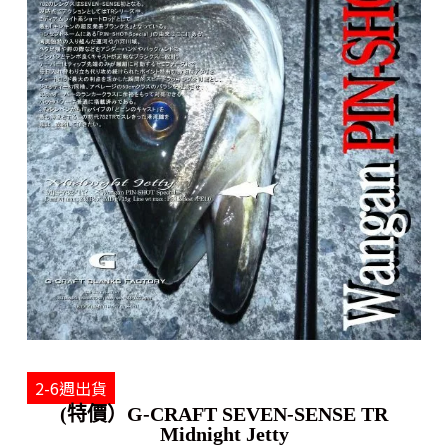
2-6週出貨
(特價）G-CRAFT SEVEN-SENSE TR
Midnight Jetty