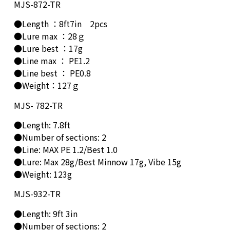
MJS-872-TR
●Length ：8ft7in 2pcs
●Lure max ：28ｇ
●Lure best ：17g
●Line max ： PE1.2
●Line best ： PE0.8
●Weight：127ｇ
MJS- 782-TR
●Length: 7.8ft
●Number of sections: 2
●Line: MAX PE 1.2/Best 1.0
●Lure: Max 28g/Best Minnow 17g, Vibe 15g
●Weight: 123g
MJS-932-TR
●Length: 9ft 3in
●Number of sections: 2