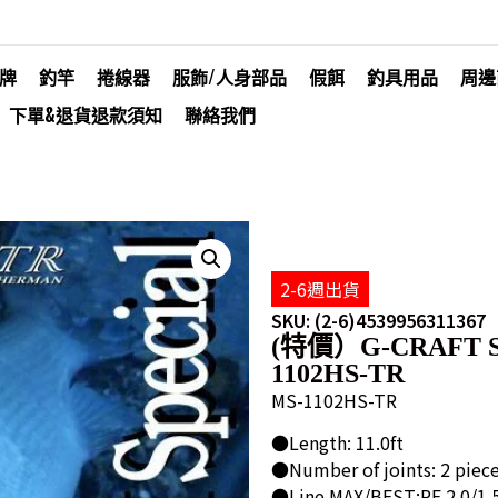
牌
釣竿
捲線器
服飾/人身部品
假餌
釣具用品
周邊
下單&退貨退款須知
聯絡我們
2-6週出貨
SKU: (2-6)4539956311367
(特價）G-CRAFT S
1102HS-TR
MS-1102HS-TR
●Length: 11.0ft
●Number of joints: 2 piec
●Line MAX/BEST:PE 2.0/1.