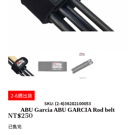
2-6週出貨
SKU: (2-6)36282100053
ABU Garcia ABU GARCIA Rod belt
NT$
250
已售完