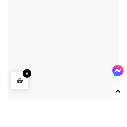
0
Designed by 森柒概念 SENCHIC CO., LTD.