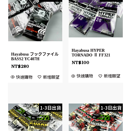
Hayabusa HYPER
Hayabusa フックファイル
TORNADO Ⅱ FF321
BASS2 YC407H
NT$
100
NT$
280
快速購物
新增願望
快速購物
新增願望
1-3日出貨
1-3日出貨